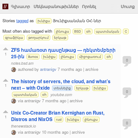
Գլխաւոր
Մեկնաբանութիւններ
Որոնել
Մուտք
Stories
tagged
as
Յունիքսանման ՕՀ֊ներ
իւնիքս
Most often also tagged with
լինուքս
BSD
օհ
պատմական
C
գրաֆիկա
թողարկում
երկաթ
ZFS համառօտ դասընթաց — դեկտեմբերի
1
25֊ին
illumos
իւնիքս
լինուքս
միջոցառում
օհ
0
notes.bsd.am
authored by
antranigv
7 months ago
|
archive
The history of servers, the cloud, and what’s
1
next – with Oxide
տեսնելիք
երկաթ
իւնիքս
0
youtube.com
պատմական
օհ
via
antranigv
7 months ago
|
archive
Unix Co-Creator Brian Kernighan on Rust,
1
Distros and NixOS
rust
իւնիքս
լինուքս
0
thenewstack.io
via
antranigv
10 months ago
|
archive