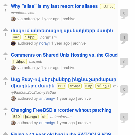
Why "alias" is my last resort for aliases
իւնիքս
1
evanhahn.com
0
via
antranigv
1 year ago
|
archive
մակում անհետացող պանակների մասին
1
norayr.am
1
mac
իւնիքս
authored by
norayr
1 year ago
|
archive
Comments on Shared Unix Hosting vs. the Cloud
1
oils.pub
0
իւնիքս
via
antranigv
1 year ago
|
archive
Ասք Ruby֊ով սերւիսները ինքնաշարժաբար
1
միացնելու մասին
xn-
BSD
devops
ruby
իւնիքս
0
-y9aai3au2bc2f.xn--y9a3aq
authored by
antranigv
1 year ago
|
archive
Changing FreeBSD’s rcorder without patching
1
antranigv.am
0
BSD
իւնիքս
օհ
authored by
antranigv
1 year ago
|
archive
Fixing a 41 year old bug in the SWTOOLS VOS