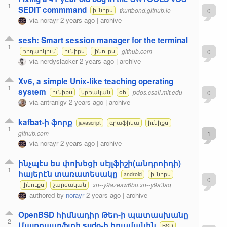
1
SEDIT commmand
tkurtbond.github.io
0
իւնիքս
via
norayr
2 years ago
|
archive
sesh: Smart session manager for the terminal
1
github.com
0
թողարկում
իւնիքս
լինուքս
via
nerdyslacker
2 years ago
|
archive
Xv6, a simple Unix-like teaching operating
1
system
pdos.csail.mit.edu
0
իւնիքս
կրթական
օհ
via
antranigv
2 years ago
|
archive
kafbat֊ի ֆորք
javascript
գրաֆիկա
իւնիքս
1
github.com
1
via
norayr
2 years ago
|
archive
ինչպէս ես փոխեցի սէյլֆիշի(անդրոիդի)
1
հայերէն տառատեսակը
android
իւնիքս
0
xn--y9azesw6bu.xn--y9a3aq
լինուքս
շարժական
authored by
norayr
2 years ago
|
archive
OpenBSD հիմնադիր Թեո-ի պատասխանը
2
Մայքրասոֆտի sudo-ի հրամանին
BSD