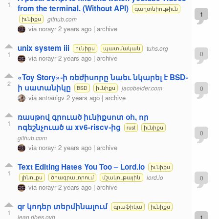
1
from the terminal. (Without API)
գաղտնիութիւն
1
github.com
իւնիքս
via
norayr
2 years ago
|
archive
unix system iii
tuhs.org
իւնիքս
պատմական
1
0
via
norayr
2 years ago
|
archive
«Toy Story»֊ի ռեժիսորը նաեւ նկարել է BSD֊
2
ի սատանիկը
jacobelder.com
0
BSD
իւնիքս
via
antranigv
2 years ago
|
archive
ռասթով գրուած իւնիքսոտ օհ, որ
1
ոգեշնչուած ա xv6-riscv֊ից
rust
իւնիքս
0
github.com
via
norayr
2 years ago
|
archive
Text Editing Hates You Too – Lord.io
իւնիքս
1
lord.io
0
լինուքս
ծրագրաւորում
մշակութային
via
norayr
2 years ago
|
archive
qr կոդեր տերմինալում
գրաֆիկա
իւնիքս
1
jean.ribes.ovh
1