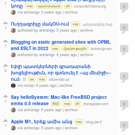
1
կոդը
computerhistory.org
0
mac
պատմական
օհ
via
antranigv
3 years ago
|
archive
Ուղղագրիչը մակՕՍ֊ում
անդրանիկ.հայ
mac
1
0
authored by
antranigv
3 years ago
|
archive
Blogging on static generated sites with OPML
1
and XSLT in 2022
antranigv.am
0
mac
մշակութային
authored by
antranigv
4 years ago
|
archive
էփլի պատկերների գրադարանի
2
խոցելիութիւն, որ գտնուել է «այ մեսիջի»֊
0
ում։
☶
citizenlab.ca
ios
mac
via
norayr
4 years ago
|
archive
Say helloSystem: Mac-like FreeBSD project
1
emits 0.5 release
theregister.com
0
BSD
mac
օհ
via
antranigv
5 years ago
|
archive
Apple M1, երեք ամիս անց
blog.jae.fi
mac
1
0
via
antranigv
5 years ago
|
archive