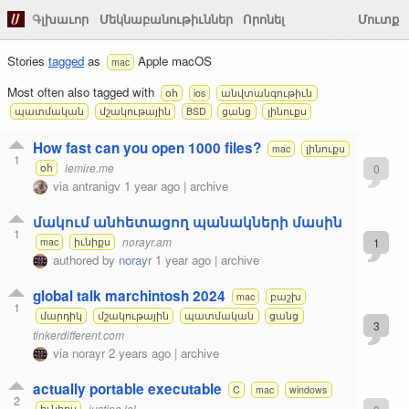
Գլխաւոր
Մեկնաբանութիւններ
Որոնել
Մուտք
Stories
tagged
as
Apple macOS
mac
Most often also tagged with
օհ
ios
անվտանգութիւն
պատմական
մշակութային
BSD
ցանց
լինուքս
How fast can you open 1000 files?
mac
լինուքս
1
lemire.me
0
օհ
via
antranigv
1 year ago
|
archive
մակում անհետացող պանակների մասին
1
norayr.am
1
mac
իւնիքս
authored by
norayr
1 year ago
|
archive
global talk marchintosh 2024
mac
բաշխ
1
մարդիկ
մշակութային
պատմական
ցանց
3
tinkerdifferent.com
via
norayr
2 years ago
|
archive
actually portable executable
C
mac
windows
2
justine.lol
իւնիքս