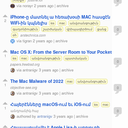
0
via
norayr
2 years ago
|
archive
iPhone-ը մատնել ա հեռախօսի MAC հասցէն
2
WiFi-ին կպնելիս
ios
mac
անվտանգութիւն
0
գաղտնիութիւն
շարժական
վրիպազերծում
ցանց
arstechnica.com
օհ
via
tigran
2 years ago
|
archive
Mac OS X: From the Server Room to Your Pocket
1
ios
mac
անվտանգութիւն
պատմական
0
papers.freebsd.org
via
antranigv
3 years ago
|
archive
The Mac Malware of 2022
mac
անվտանգութիւն
1
objective-see.org
0
via
antranigv
3 years ago
|
archive
Հայերէնները macOS֊ում եւ iOS֊ում
ios
mac
1
անդրանիկ.հայ
0
authored by
antranigv
3 years ago
|
archive
Հրապարակվել է Apple Lisa֊ի աղբյուրի