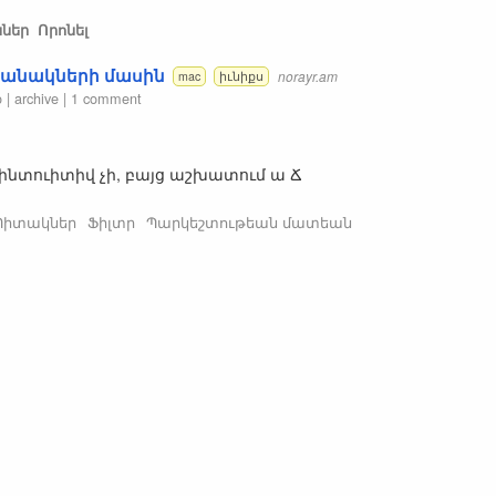
ններ
Որոնել
պանակների մասին
norayr.am
mac
իւնիքս
o
|
archive
|
1 comment
հեչ ինտուիտիվ չի, բայց աշխատում ա Ճ
Պիտակներ
Ֆիլտր
Պարկեշտութեան մատեան