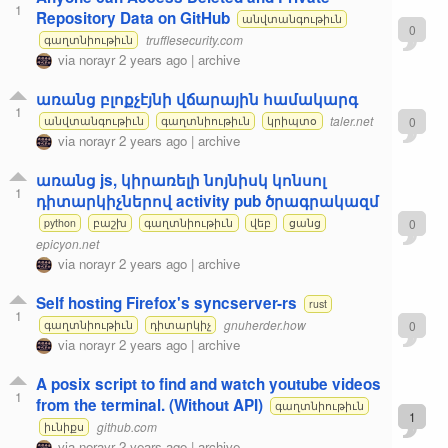
1
Repository Data on GitHub
անվտանգութիւն
0
trufflesecurity.com
գաղտնիութիւն
via
norayr
2 years ago
|
archive
առանց բլոքչէյնի վճարային համակարգ
1
taler.net
0
անվտանգութիւն
գաղտնիութիւն
կրիպտօ
via
norayr
2 years ago
|
archive
առանց js, կիրառելի նոյնիսկ կոնսոլ
1
դիտարկիչներով activity pub ծրագրակազմ
0
python
բաշխ
գաղտնիութիւն
վեբ
ցանց
epicyon.net
via
norayr
2 years ago
|
archive
Self hosting Firefox's syncserver-rs
rust
1
gnuherder.how
0
գաղտնիութիւն
դիտարկիչ
via
norayr
2 years ago
|
archive
A posix script to find and watch youtube videos
1
from the terminal. (Without API)
գաղտնիութիւն
1
github.com
իւնիքս
via
norayr
2 years ago
|
archive