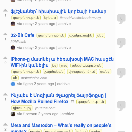
ֆլէշկաներ՝ հիւսիսային կորէայի համար
1
flashdrivesforfreedom.org
0
գաղտնիութիւն
երկաթ
via
norayr
2 years ago
|
archive
32-Bit Cafe
գաղտնիութիւն
մշակութային
վեբ
1
32bit.cafe
0
via
norayr
2 years ago
|
archive
iPhone-ը մատնել ա հեռախօսի MAC հասցէն
2
WiFi-ին կպնելիս
ios
mac
անվտանգութիւն
0
գաղտնիութիւն
շարժական
վրիպազերծում
ցանց
arstechnica.com
օհ
via
tigran
2 years ago
|
archive
Ինչպես է Մոզիլան Փչացրել Ֆայրֆոքսը |
1
How Mozilla Ruined Firefox
☶
գաղտնիութիւն
0
youtube.com
դիտարկիչ
via
f-person
2 years ago
|
archive
Meta and Mastodon – What’s really on people’s
2
minds?
բաշխ
գաղտնիութիւն
իմակ
ցանց