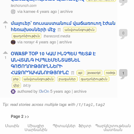
techcrunch.com
via
kamee
4 years ago
|
archive
մալուեր՝ ռուսաստանում վաճառուող էժան
1
հեռախօսների մէջ
☶
անվտանգութիւն
0
therecord.media
գաղտնիութիւն
via
norayr
4 years ago
|
archive
OWASP TOP 10 ԿԱՄ ԻՆՉՊԵՍ ՊԵՏՔ Է
1
ԱՆՎՏԱՆԳ ԻՄՊԼԵՄԵՆՏԱՑՆԵԼ
ԳՈԾՈՂՈՒԹՅՈՒՆՆԵՐԻ
ՀԱՋՈՐԴԱԿԱՆՈՒԹՅՈՒՆԸ
☶
1
api
javascript
nodejs
php
անվտանգութիւն
բազաներ
գաղտնիութիւն
bit.ly
վեբ
authored by
l3vOn
5 years ago
|
archive
Tip: read stories across multiple tags with
/t/tag1,tag2
Page 2 >>
Մասին
Միացիր
Պիտակներ
Ֆիլտր
Պարկեշտութեան
Սարեանին
մատեան