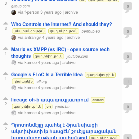
3
github.com
0
via
f-person
3 years ago
|
archive
Who Controls the Internet? And should they?
3
berthub.eu
0
անվտանգութիւն
գաղտնիութիւն
via
antranigv
4 years ago
|
archive
Matrix vs XMPP (vs IRC) - open source tech
1
thoughts
youtube.com
0
գաղտնիութիւն
via
kamee
4 years ago
|
archive
Google’s FLoC Is a Terrible Idea
գաղտնիութիւն
1
eff.org
1
դիտարկիչ
via
kamee
4 years ago
|
archive
lineage օհ֊ի ապագուգլաւորում
android
2
youtu.be
0
գաղտնիութիւն
օհ
via
kamee
4 years ago
|
archive
Պրոտոնմէյլը պահել է ֆրանսիացի
2
ակտիւիստի ip հասցէն՝ շուէյցարացական
կառավարութեան պահանջով
0
գաղտնիութիւն