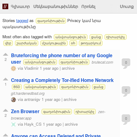
Գլխաւոր
Մեկնաբանութիւններ
Որոնել
Մուտք
Stories
tagged
as
Privacy կամ նրա
գաղտնիութիւն
պակասութիւնը
Most often also tagged with
անվտանգութիւն
ցանց
դիտարկիչ
վեբ
շարժական
մշակութային
օհ
թողարկում
Bruteforcing the phone number of any Google
2
user
brutecat.com
0
անվտանգութիւն
գաղտնիութիւն
via
Vladimir
1 year ago
|
archive
Creating a Completely Tor-ified Home Network
1
BSD
անվտանգութիւն
գաղտնիութիւն
ցանց
0
git.hardenedbsd.org
via
antranigv
1 year ago
|
archive
Zen Browser
zen-
գաղտնիութիւն
դիտարկիչ
2
browser.app
0
via
Hayk_CS
1 year ago
|
archive
Anyone can Access Deleted and Private