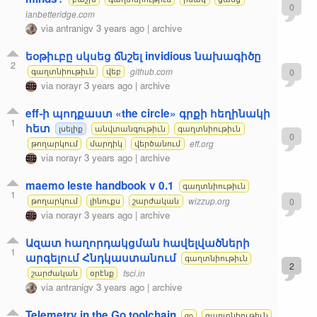
0
ianbetteridge.com
via
antranigv
3 years ago
|
archive
եօթիւբը սկսեց ճնշել invidious նախագիծը
2
github.com
0
գաղտնիութիւն
վեբ
via
norayr
3 years ago
|
archive
eff֊ի պոդքաստ «the circle» գրքի հեղինակի
1
հետ
լսելիք
անվտանգութիւն
գաղտնիութիւն
0
eff.org
թողարկում
մարդիկ
վերծանում
via
norayr
3 years ago
|
archive
maemo leste handbook v 0.1
գաղտնիութիւն
1
wizzup.org
0
թողարկում
լինուքս
շարժական
via
norayr
3 years ago
|
archive
Ազատ հաղորդակցման հավելվածների
1
արգելում Հնդկաստանում
գաղտնիութիւն
2
fsci.in
շարժական
օրէնք
via
antranigv
3 years ago
|
archive
Telemetry in the Go toolchain
go
գաղտնիութիւն