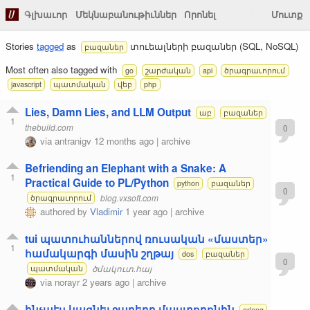
Գլխաւոր
Մեկնաբանութիւններ
Որոնել
Մուտք
Stories
tagged
as
տուեալների բազաներ (SQL, NoSQL)
բազաներ
Most often also tagged with
go
շարժական
api
ծրագրաւորում
javascript
պատմական
վեբ
php
Lies, Damn Lies, and LLM Output
աբ
բազաներ
1
thebuild.com
0
via
antranigv
12 months ago
|
archive
Befriending an Elephant with a Snake: A
1
Practical Guide to PL/Python
python
բազաներ
0
blog.vxsoft.com
ծրագրաւորում
authored by
Vladimir
1 year ago
|
archive
tui պատուհաններով ռուսական «մաստեր»
1
համակարգի մասին շղթայ
dos
բազաներ
0
ծմակուտ.հայ
պատմական
via
norayr
2 years ago
|
archive
ինչպէս կպցնել ջաբերը մաստոդոնին
erlang