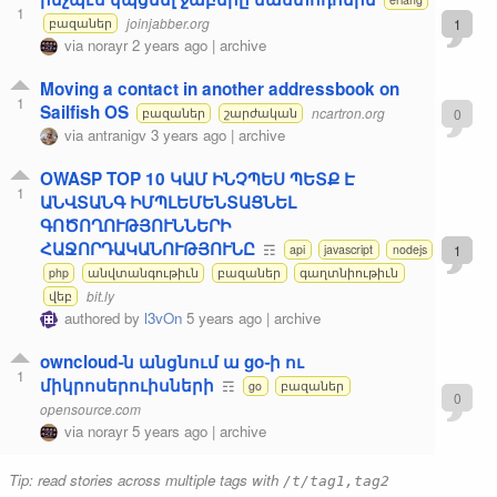
1
joinjabber.org
1
բազաներ
via
norayr
2 years ago
|
archive
Moving a contact in another addressbook on
1
Sailfish OS
ncartron.org
0
բազաներ
շարժական
via
antranigv
3 years ago
|
archive
OWASP TOP 10 ԿԱՄ ԻՆՉՊԵՍ ՊԵՏՔ Է
1
ԱՆՎՏԱՆԳ ԻՄՊԼԵՄԵՆՏԱՑՆԵԼ
ԳՈԾՈՂՈՒԹՅՈՒՆՆԵՐԻ
ՀԱՋՈՐԴԱԿԱՆՈՒԹՅՈՒՆԸ
☶
1
api
javascript
nodejs
php
անվտանգութիւն
բազաներ
գաղտնիութիւն
bit.ly
վեբ
authored by
l3vOn
5 years ago
|
archive
owncloud֊ն անցնում ա go֊ի ու
1
միկրոսերուիսների
☶
go
բազաներ
0
opensource.com
via
norayr
5 years ago
|
archive
Tip: read stories across multiple tags with
/t/tag1,tag2