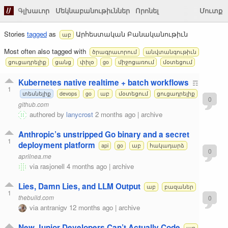
Գլխաւոր
Մեկնաբանութիւններ
Որոնել
Մուտք
Stories
tagged
as
Արհեստական Բանականութիւն
աբ
Most often also tagged with
ծրագրաւորում
անվտանգութիւն
ցուցադրելիք
ցանց
փիլօ
go
միջոցառում
մօտեցում
Kubernetes native realtime + batch workflows
☶
1
տեսնելիք
devops
go
աբ
մօտեցում
ցուցադրելիք
0
github.com
authored by
lanycrost
2 months ago
|
archive
Anthropic’s unstripped Go binary and a secret
1
deployment platform
api
go
աբ
հակադարձ
0
aprilnea.me
via
rasjonell
4 months ago
|
archive
Lies, Damn Lies, and LLM Output
աբ
բազաներ
1
thebuild.com
0
via
antranigv
12 months ago
|
archive
New Junior Developers Can’t Actually Code
աբ