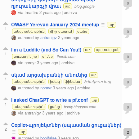
0
դյուրակարգչի վրա։
blog.google
աբ
via
tmartiro
2 years ago
|
archive
OWASP Yerevan January 2024 meetup
☶
աբ
1
0
անվտանգութիւն
միջոցառում
ցանց
authored by
antranigv
2 years ago
I’m a Luddite (and So Can You!)
աբ
պատմական
1
thenib.com
0
ցուցադրելիք
օրէնք
via
norayr
3 years ago
|
archive
սկամ արցախբանկի անունից
աբ
1
ծմակուտ.հայ
0
անվտանգութիւն
իմակ
ֆինանս
authored by
norayr
3 years ago
|
archive
I asked ChatGPT to write a pf.conf
աբ
1
bsdly.blogspot.com
0
անվտանգութիւն
ցանց
via
antranigv
3 years ago
|
archive
Copilot-պրոյեկտներ (սպասման ցուցակներ)
2
☶
2
աբ
authored by
boolfalse
3 years ago