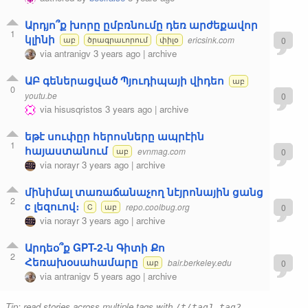
Արդյո՞ք խորը ըմբռնումը դեռ արժեքավոր
1
կլինի
ericsink.com
0
աբ
ծրագրաւորում
փիլօ
via
antranigv
3 years ago
|
archive
ԱԲ գեներացված Պյուդիպայի վիդեո
աբ
0
youtu.be
0
via
hisusqristos
3 years ago
|
archive
եթէ սուփըր հերոսները ապրէին
1
հայաստանում
evnmag.com
0
աբ
via
norayr
3 years ago
|
archive
մինիմալ տառաճանաչող նէյրոնային ցանց
2
c լեզուով։
repo.coolbug.org
0
C
աբ
via
norayr
3 years ago
|
archive
Արդեօ՞ք GPT-2֊ն Գիտի Քո
2
Հեռախօսահամարը
bair.berkeley.edu
0
աբ
via
antranigv
5 years ago
|
archive
Tip: read stories across multiple tags with
/t/tag1,tag2