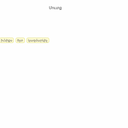
Մուտք
իւնիքս
ծլտ
կազմարկիչ