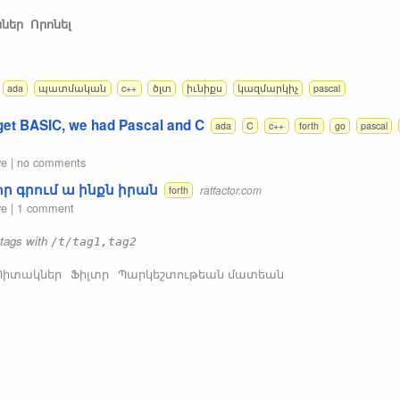
ններ
Որոնել
ada
պատմական
c++
ծլտ
իւնիքս
կազմարկիչ
pascal
rget BASIC, we had Pascal and C
ada
C
c++
forth
go
pascal
ve
|
no comments
որ գրում ա ինքն իրան
ratfactor.com
forth
ve
|
1 comment
 tags with
/t/tag1,tag2
Պիտակներ
Ֆիլտր
Պարկեշտութեան մատեան