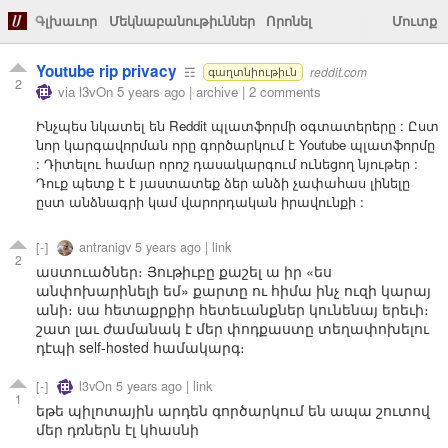
Գլխաւոր
Մեկնաբանութիւններ
Որոնել
Մուտք
Youtube rip privacy
☶
reddit.com
գաղտնիութիւն
2
via
l3vOn
5 years ago
|
archive
|
2 comments
Ինչպես նկատել են Reddit պլատֆորմի օգտատերերը : Ըստ
նոր կարգավորման որը գործարկում է Youtube պլատֆորմը
: Դիտելու համար որոշ դասակարգում ունեցող նյութեր :
Դուք պետք է է յաստատեք ձեր անձի չափահաս լինելը
ըստ անձնագրի կամ վարորդական իրավունքի :
antranigv
5 years ago
|
link
2
աստուածներ։ Յութիւբը քաշել ա իր «ես
անփոխարինելի եմ» քարտը ու հիմա ինչ ուզի կարայ
անի։ սա հետաքրքիր հետեւանքներ կունենայ երեւի։
շատ լաւ ժամանակ է մեր փոդքաստը տեղափոխելու
դէպի self-hosted համակարգ։
l3vOn
5 years ago
|
link
1
եթե պիլոտային արդեն գործարկում են ապա շուտով
մեր դռներն էլ կհասնի