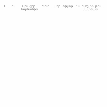
Մասին
Միացիր
Պիտակներ
Ֆիլտր
Պարկեշտութեան
Սարեանին
մատեան