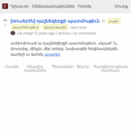
Գլխաւոր
Մեկնաբանութիւններ
Որոնել
Մուտք
[ռուսերէն] դաշնեզերքի պատմութիւն
☶
բաշխ
1
open.tube
գաղտնիութիւն
մշակութային
via
norayr
5 years ago
|
archive
|
no comments
ամփոփուած ա դաշնեզերքի պատմութիւն, սկսած՝ էլ․
փոստից, մինչեւ մեր օրերը։ նախագծի հեղինակներին
կարելի ա գտնել
այստեղ
Մասին
Միացիր
Պիտակներ
Ֆիլտր
Պարկեշտութեան
Սարեանին
մատեան