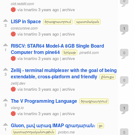
0
old.reddit.com
via
tmartiro
3 years ago
|
archive
LISP in Space
ծրագրաւորում
պատմական
3
corecursive.com
1
via
tmartiro
3 years ago
|
archive
RISCV: STAR64 Model-A 8GB Single Board
1
Computer from pine64
pine64.com
0
երկաթ
via
tmartiro
3 years ago
|
archive
Zellij - terminal multiplexer with the goal of being
3
extendable, cross-platform and friendly
լինուքս
0
zellij.dev
via
tmartiro
3 years ago
|
archive
The V Programming Language
ծրագրաւորում
3
vlang.io
1
via
tmartiro
3 years ago
|
archive
Gluon, լավ արագ IMAP գրադարան։
go
1
proton.me
0
կատարողականութիւն