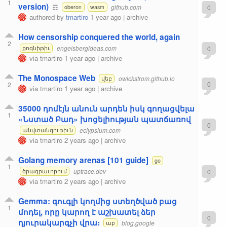
1
version)
☶
github.com
0
oberon
wasm
authored by
tmartiro
1 year ago
|
archive
How censorship conquered the world, again
2
engelsbergideas.com
0
քոգնիթիւ
via
tmartiro
1 year ago
|
archive
The Monospace Web
owickstrom.github.io
վեբ
2
0
via
tmartiro
1 year ago
|
archive
35000 դոմէյն անուն արդեն իսկ գողացվելա
1
«Նստած Բադ» խոցելիության պատճառով
0
eclypsium.com
անվտանգութիւն
via
tmartiro
2 years ago
|
archive
Golang memory arenas [101 guide]
go
1
uptrace.dev
0
ծրագրաւորում
via
tmartiro
2 years ago
|
archive
Gemma: գուգլի կողմից ստեղծված բաց
1
մոդել, որը կարող է աշխատել ձեր
0
դյուրակարգչի վրա։
blog.google
աբ