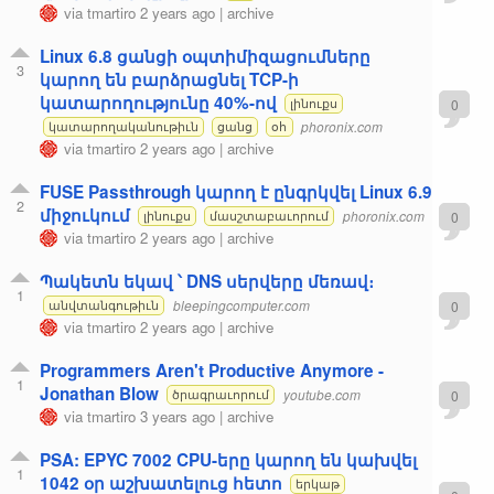
via
tmartiro
2 years ago
|
archive
Linux 6.8 ցանցի օպտիմիզացումները
3
կարող են բարձրացնել TCP-ի
կատարողությունը 40%-ով
0
լինուքս
phoronix.com
կատարողականութիւն
ցանց
օհ
via
tmartiro
2 years ago
|
archive
FUSE Passthrough կարող է ընգրկվել Linux 6.9
2
միջուկում
phoronix.com
0
լինուքս
մասշտաբաւորում
via
tmartiro
2 years ago
|
archive
Պակետն եկավ ՝ DNS սերվերը մեռավ։
1
bleepingcomputer.com
0
անվտանգութիւն
via
tmartiro
2 years ago
|
archive
Programmers Aren't Productive Anymore -
1
Jonathan Blow
youtube.com
0
ծրագրաւորում
via
tmartiro
3 years ago
|
archive
PSA: EPYC 7002 CPU-երը կարող են կախվել
1
1042 օր աշխատելուց հետո
երկաթ