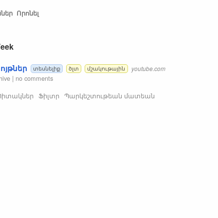
ններ
Որոնել
Week
ոյթներ
youtube.com
տեսնելիք
ծլտ
մշակութային
hive
|
no comments
Պիտակներ
Ֆիլտր
Պարկեշտութեան մատեան