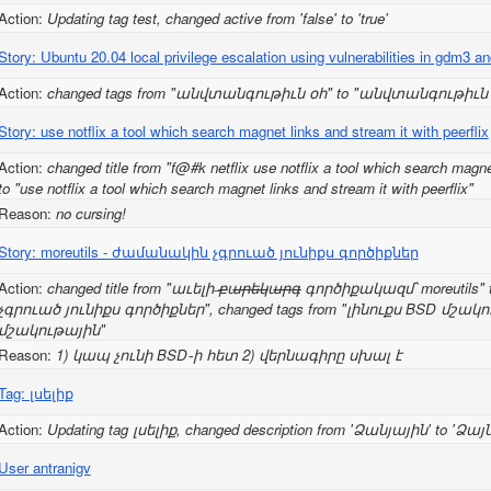
Action:
Updating tag test, changed active from 'false' to 'true'
Story: Ubuntu 20.04 local privilege escalation using vulnerabilities in gdm3 
Action:
changed tags from "անվտանգութիւն օհ" to "անվտանգութիւն 
Story: use notflix a tool which search magnet links and stream it with peerflix
Action:
changed title from "f@#k netflix use notflix a tool which search magnet
to "use notflix a tool which search magnet links and stream it with peerflix"
Reason:
no cursing!
Story: moreutils - ժամանակին չգրուած յունիքս գործիքներ
Action:
changed title from "աւելի ̶բ̶ա̶ր̶ե̶կ̶ա̶ր̶գ̶ գործիքակազմ՝ moreutil
չգրուած յունիքս գործիքներ", changed tags from "լինուքս BSD մշակո
մշակութային"
Reason:
1) կապ չունի BSD֊ի հետ 2) վերնագիրը սխալ է
Tag: լսելիք
Action:
Updating tag լսելիք, changed description from 'Ձանյային' to 'Ձայ
User antranigv