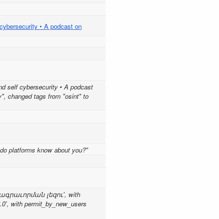
ersecurity • A podcast on
self cybersecurity • A podcast
 changed tags from "osint" to
 do platforms know about you?"
st ծրագրաւորման լեզու', with
 '0.0', with permit_by_new_users