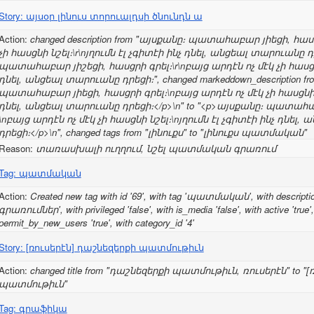
Story: այսօր լինուս տորուալդսի ծնունդն ա
Action:
changed description from "այսքանը։ պատահաբար յիեցի, հասց
չի հասցնի նշել։\r\nյղումն էլ չգիտէի ինչ դնել, անցեալ տարուանը դ
պատահաբար յիշեցի, հասցրի գրել։\r\nբայց արդէն ոչ մէկ չի հասցնի 
դնել, անցեալ տարուանը դրեցի։", changed markeddown_description f
պատահաբար յիեցի, հասցրի գրել։\nբայց արդէն ոչ մէկ չի հասցնի նշ
դնել, անցեալ տարուանը դրեցի։</p>\n" to "<p>այսքանը։ պատահա
\nբայց արդէն ոչ մէկ չի հասցնի նշել։\nյղումն էլ չգիտէի ինչ դնել
դրեցի։</p>\n", changed tags from "լինուքս" to "լինուքս պատմական"
Reason:
տառասխալի ուղղում, նշել պատմական գրառում
Tag: պատմական
Action:
Created new tag with id '69', with tag 'պատմական', with descrip
գրառումներ', with privileged 'false', with is_media 'false', with active 'true'
permit_by_new_users 'true', with category_id '4'
Story: [ռուսերէն] դաշնեզերքի պատմութիւն
Action:
changed title from "դաշնեզերքի պատմութիւն, ռուսերէն" to "
պատմութիւն"
Tag: գրաֆիկա