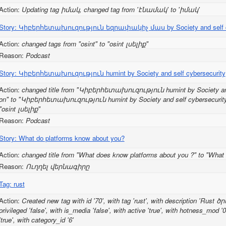
Action:
Updating tag իմակ, changed tag from 'էնամակ' to 'իմակ'
Story: Կիբերհետախուզություն եզրափակիչ մաս by Society and self cyb
Action:
changed tags from "osint" to "osint լսելիք"
Reason:
Podcast
Story: Կիբերհետախուզություն humint by Society and self cybersecurity
Action:
changed title from "Կիբերհետախուզություն humint by Society and 
on" to "Կիբերհետախուզություն humint by Society and self cybersecurity",
"osint լսելիք"
Reason:
Podcast
Story: What do platforms know about you?
Action:
changed title from "What does know platforms about you ?" to "What
Reason:
Ուղղել վերնագիրը
Tag: rust
Action:
Created new tag with id '70', with tag 'rust', with description 'Ru
privileged 'false', with is_media 'false', with active 'true', with hotness_mod
'true', with category_id '6'