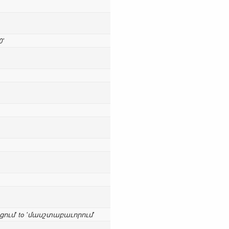
0'
ցում' to 'մասշտաբաւորում'