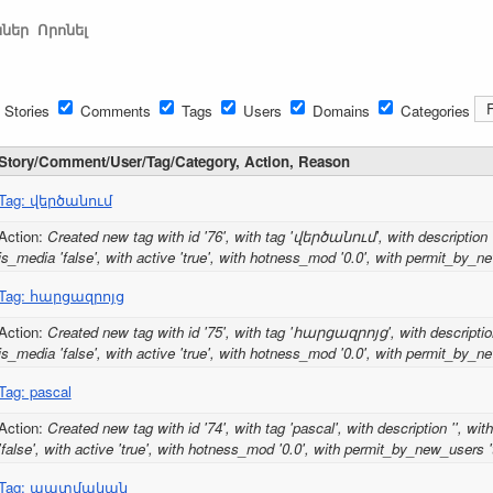
ններ
Որոնել
Stories
Comments
Tags
Users
Domains
Categories
Story/Comment/User/Tag/Category, Action, Reason
Tag: վերծանում
Action:
Created new tag with id '76', with tag 'վերծանում', with description '',
is_media 'false', with active 'true', with hotness_mod '0.0', with permit_by_ne
Tag: հարցազրոյց
Action:
Created new tag with id '75', with tag 'հարցազրոյց', with description '
is_media 'false', with active 'true', with hotness_mod '0.0', with permit_by_ne
Tag: pascal
Action:
Created new tag with id '74', with tag 'pascal', with description '', with
'false', with active 'true', with hotness_mod '0.0', with permit_by_new_users 't
Tag: պատմական