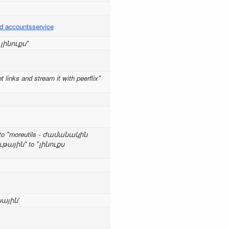
and accountsservice
լինուքս"
 links and stream it with peerflix"
s" to "moreutils - ժամանակին
ւթային" to "լինուքս
նային'