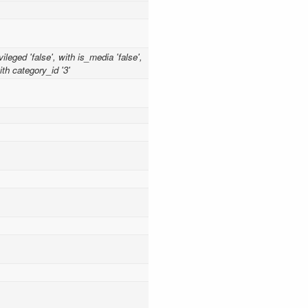
vileged 'false', with is_media 'false',
th category_id '3'