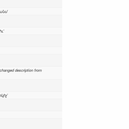
անս'
իւ'
hanged description from
կիչ'