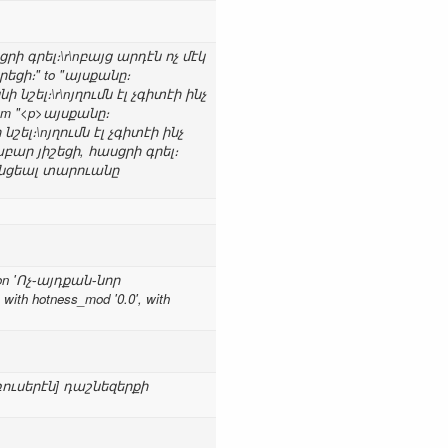
րի գրել։\r\nբայց արդէն ոչ մէկ
րեցի։" to "այսքանը։
նշել։\r\nյղումն էլ չգիտէի ինչ
rom "<p>այսքանը։
ել։\nյղումն էլ չգիտէի ինչ
բար յիշեցի, հասցրի գրել։
, անցեալ տարուանը
tion 'Ոչ֊այդքան֊նոր
, with hotness_mod '0.0', with
[ռուսերէն] դաշնեզերքի