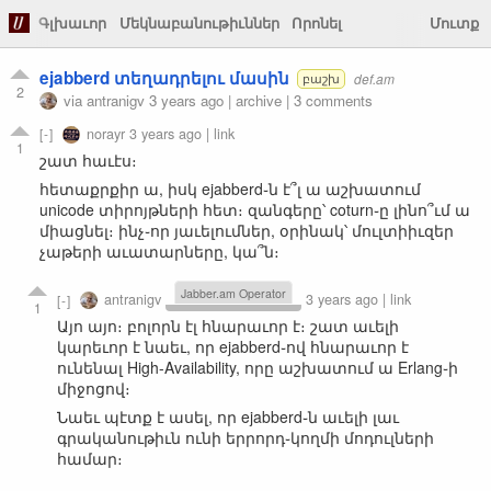
Գլխաւոր
Մեկնաբանութիւններ
Որոնել
Մուտք
ejabberd տեղադրելու մասին
def.am
բաշխ
2
via
antranigv
3 years ago
|
archive
|
3 comments
norayr
3 years ago
|
link
1
շատ հաւէս։
հետաքրքիր ա, իսկ ejabberd֊ն է՞լ ա աշխատում
unicode տիրոյթների հետ։ զանգերը՝ coturn֊ը լինո՞ւմ ա
միացնել։ ինչ֊որ յաւելումներ, օրինակ՝ մուլտիիւզեր
չաթերի աւատարները, կա՞ն։
Jabber.am Operator
antranigv
3 years ago
|
link
1
Այո այո։ բոլորն էլ հնարաւոր է։ շատ աւելի
կարեւոր է նաեւ, որ ejabberd֊ով հնարաւոր է
ունենալ High-Availability, որը աշխատում ա Erlang֊ի
միջոցով։
Նաեւ պէտք է ասել, որ ejabberd֊ն աւելի լաւ
գրականութիւն ունի երրորդ֊կողմի մոդուլների
համար։