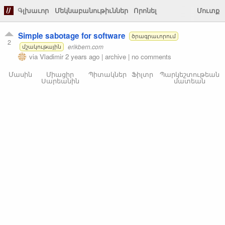
Գլխաւոր
Մեկնաբանութիւններ
Որոնել
Մուտք
Simple sabotage for software
ծրագրաւորում
2
erikbern.com
մշակութային
via
Vladimir
2 years ago
|
archive
|
no comments
Մասին
Միացիր
Պիտակներ
Ֆիլտր
Պարկեշտութեան
Սարեանին
մատեան