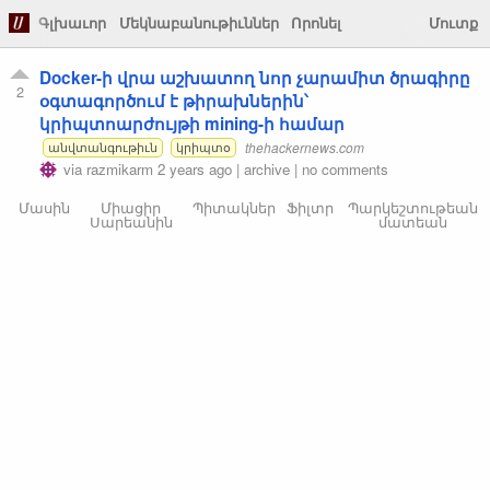
Գլխաւոր
Մեկնաբանութիւններ
Որոնել
Մուտք
Docker-ի վրա աշխատող նոր չարամիտ ծրագիրը
2
օգտագործում է թիրախներին՝
կրիպտոարժույթի mining-ի համար
thehackernews.com
անվտանգութիւն
կրիպտօ
via
razmikarm
2 years ago
|
archive
|
no comments
Մասին
Միացիր
Պիտակներ
Ֆիլտր
Պարկեշտութեան
Սարեանին
մատեան