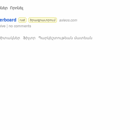
ններ
Որոնել
herboard
axleos.com
rust
ծրագրաւորում
hive
|
no comments
Պիտակներ
Ֆիլտր
Պարկեշտութեան մատեան