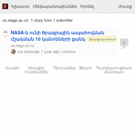
Գլխաւոր
Մեկնաբանութիւններ
Որոնել
Մուտք
cs.otago.ac.nz: 1 story from 1 submitter
NASA֊ն ունի ծրագրային ապահովման
1
մշակման 10 կանոնների ցանկ
ծրագրաւորում
0
cs.otago.ac.nz
via
antranigv
1 year ago
|
archive
Մասին
Միացիր
Պիտակներ
Ֆիլտր
Պարկեշտութեան
Սարեանին
մատեան