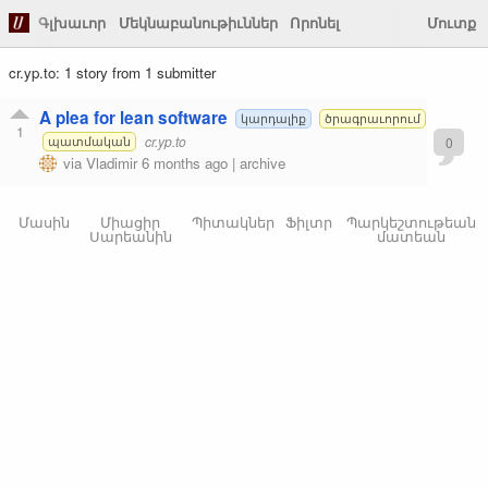
Գլխաւոր
Մեկնաբանութիւններ
Որոնել
Մուտք
cr.yp.to: 1 story from 1 submitter
A plea for lean software
կարդալիք
ծրագրաւորում
1
cr.yp.to
0
պատմական
via
Vladimir
6 months ago
|
archive
Մասին
Միացիր
Պիտակներ
Ֆիլտր
Պարկեշտութեան
Սարեանին
մատեան